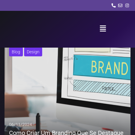
Autor:
sobremimblogjosi-com-br-
564765.hostingersite.com
Blog
Design
06/11/2024
Como Criar Um Branding Que Se Destaque