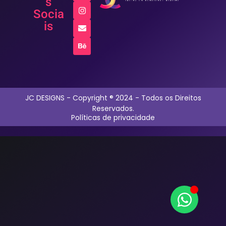
s
Socia
is
JC DESIGNS - Copyright ® 2024 - Todos os Direitos
Reservados.
Políticas de privacidade