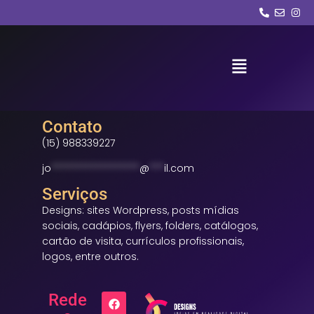
Sobre mim
Contato
(15) 988339227
jo
******************
@
***
il.com
Serviços
Designs: sites Wordpress, posts mídias
sociais, cadápios, flyers, folders, catálogos,
cartão de visita, currículos profissionais,
logos, entre outros.
Rede