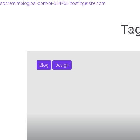
sobremimblogjosi-com-br-564765.hostingersite.com
Ta
Home
Portf
Blog
Design