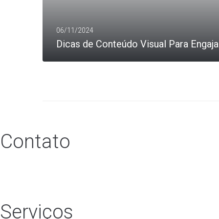
06/11/2024
Dicas de Conteúdo Visual Para Engaja
MAIS
Contato
(15) 988339227
jo
******************
@
***
il.com
Serviços